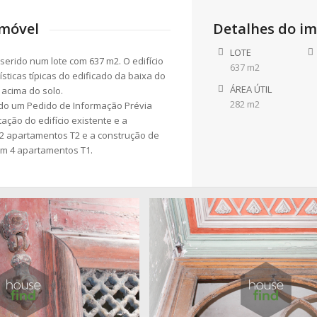
imóvel
Detalhes do im
LOTE
inserido num lote com 637 m2. O edifício
637 m2
sticas típicas do edificado da baixa do
ÁREA ÚTIL
 acima do solo.
282 m2
ído um Pedido de Informação Prévia
tação do edifício existente e a
2 apartamentos T2 e a construção de
om 4 apartamentos T1.