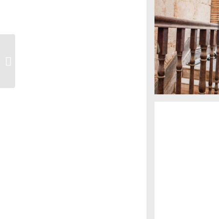
Cedofeita 53-63
Torrinha 86