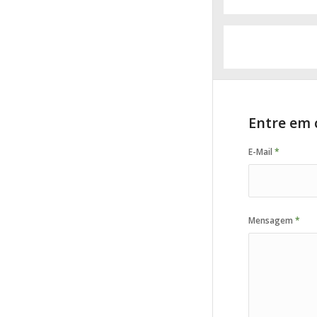
Torrinha 86
Entre em 
E-Mail
*
Mensagem
*