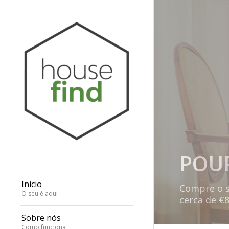
POUP
Início
Compre o s
O seu é aqui
cerca de €8
Sobre nós
Como funciona