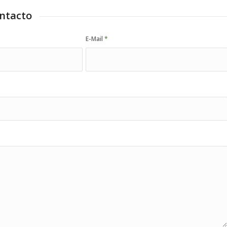
ntacto
E-Mail
*