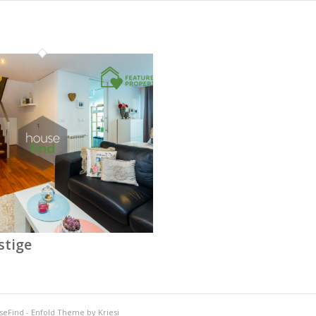
stige
seFind
-
Enfold Theme by Kriesi