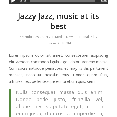
00:00
00:00
Jazzy Jazz, music at its
best
/
/
Setembro 29, 2014
in
Media
,
News
,
Personal
by
minimal9_nBP2hf
Lorem ipsum dolor sit amet, consectetuer adipiscing
elit. Aenean commodo ligula eget dolor. Aenean massa.
Cum sociis natoque penatibus et magnis dis parturient
montes, nascetur ridiculus mus. Donec quam felis,
ultricies nec, pellentesque eu, pretium quis, sem.
Nulla consequat massa quis enim.
Donec pede justo, fringilla vel,
aliquet nec, vulputate eget, arcu. In
enim justo, rhoncus ut, imperdiet a,