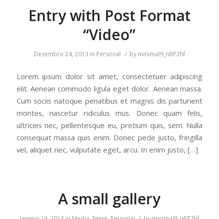
Entry with Post Format
“Video”
/
Dezembro 24, 2013
in
Personal
by
minimal9_nBP2hf
Lorem ipsum dolor sit amet, consectetuer adipiscing
elit. Aenean commodo ligula eget dolor. Aenean massa.
Cum sociis natoque penatibus et magnis dis parturient
montes, nascetur ridiculus mus. Donec quam felis,
ultricies nec, pellentesque eu, pretium quis, sem. Nulla
consequat massa quis enim. Donec pede justo, fringilla
vel, aliquet nec, vulputate eget, arcu. In enim justo, […]
A small gallery
/
Janeiro 24, 2013
in
Media
,
News
,
Personal
by
minimal9_nBP2hf